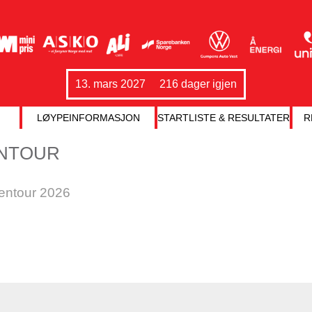
13. mars 2027
216 dager igjen
LØYPEINFORMASJON
STARTLISTE & RESULTATER
R
ENTOUR
vdentour 2026