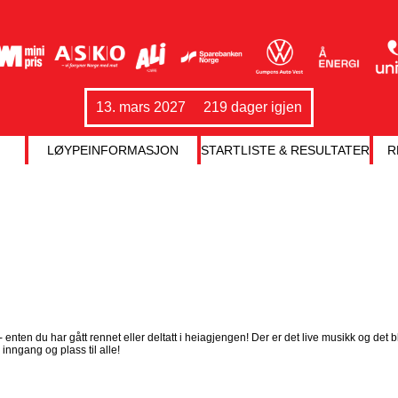
13. mars 2027
219 dager igjen
LØYPEINFORMASJON
STARTLISTE & RESULTATER
R
enten du har gått rennet eller deltatt i heiagjengen! Der er det live musikk og det b
inngang og plass til alle!