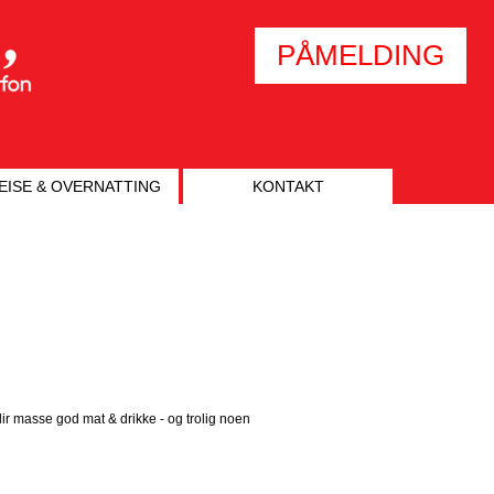
PÅMELDING
EISE & OVERNATTING
KONTAKT
lir masse god mat & drikke - og trolig noen