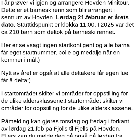
I år prøver vi igjen og arrangere Hovden Minitour.
Dette er et barneskirenn som blir arrangert i
sentrum av Hovden.
Lørdag 21.februar er årets
dato
. Starttidspunkt er klokka 11:00. I 2025 var det
ca 210 barn som deltok på barneski rennet.
Her er selvsagt ingen startkontigent og alle barna
får eget startnummer, bolle og medalje når en
kommer i mål:)
Nytt av året er også at alle deltakere får egen lue
får å delta:)
I startområdet skilter vi områder for oppstilling for
de ulike aldersklassene.I startområdet skilter vi
områder for oppstilling for de ulike aldersklassene.
Påmelding kan gjøres torsdag og fredag i forkant
av lørdag 21.feb på Fjolls til Fjells på Hovden.
Ellers kan du melde deg på også på lørdag fra